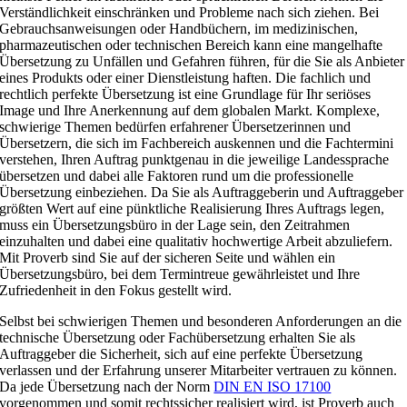
Verständlichkeit einschränken und Probleme nach sich ziehen. Bei
Gebrauchsanweisungen oder Handbüchern, im medizinischen,
pharmazeutischen oder technischen Bereich kann eine mangelhafte
Übersetzung zu Unfällen und Gefahren führen, für die Sie als Anbieter
eines Produkts oder einer Dienstleistung haften. Die fachlich und
rechtlich perfekte Übersetzung ist eine Grundlage für Ihr seriöses
Image und Ihre Anerkennung auf dem globalen Markt. Komplexe,
schwierige Themen bedürfen erfahrener Übersetzerinnen und
Übersetzern, die sich im Fachbereich auskennen und die Fachtermini
verstehen, Ihren Auftrag punktgenau in die jeweilige Landessprache
übersetzen und dabei alle Faktoren rund um die professionelle
Übersetzung einbeziehen. Da Sie als Auftraggeberin und Auftraggeber
größten Wert auf eine pünktliche Realisierung Ihres Auftrags legen,
muss ein Übersetzungsbüro in der Lage sein, den Zeitrahmen
einzuhalten und dabei eine qualitativ hochwertige Arbeit abzuliefern.
Mit Proverb sind Sie auf der sicheren Seite und wählen ein
Übersetzungsbüro, bei dem Termintreue gewährleistet und Ihre
Zufriedenheit in den Fokus gestellt wird.
Selbst bei schwierigen Themen und besonderen Anforderungen an die
technische Übersetzung oder Fachübersetzung erhalten Sie als
Auftraggeber die Sicherheit, sich auf eine perfekte Übersetzung
verlassen und der Erfahrung unserer Mitarbeiter vertrauen zu können.
Da jede Übersetzung nach der Norm
DIN EN ISO 17100
vorgenommen und somit rechtssicher realisiert wird, ist Proverb auch