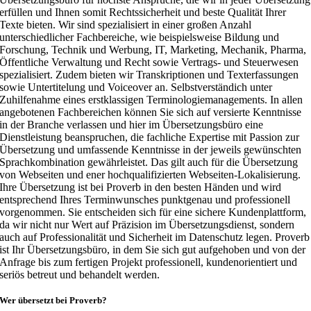
erfüllen und Ihnen somit Rechtssicherheit und beste Qualität Ihrer
Texte bieten. Wir sind spezialisiert in einer großen Anzahl
unterschiedlicher Fachbereiche, wie beispielsweise Bildung und
Forschung, Technik und Werbung, IT, Marketing, Mechanik, Pharma,
Öffentliche Verwaltung und Recht sowie Vertrags- und Steuerwesen
spezialisiert. Zudem bieten wir Transkriptionen und Texterfassungen
sowie Untertitelung und Voiceover an. Selbstverständich unter
Zuhilfenahme eines erstklassigen Terminologiemanagements. In allen
angebotenen Fachbereichen können Sie sich auf versierte Kenntnisse
in der Branche verlassen und hier im Übersetzungsbüro eine
Dienstleistung beanspruchen, die fachliche Expertise mit Passion zur
Übersetzung und umfassende Kenntnisse in der jeweils gewünschten
Sprachkombination gewährleistet. Das gilt auch für die Übersetzung
von Webseiten und ener hochqualifizierten Webseiten-Lokalisierung.
Ihre Übersetzung ist bei Proverb in den besten Händen und wird
entsprechend Ihres Terminwunsches punktgenau und professionell
vorgenommen. Sie entscheiden sich für eine sichere Kundenplattform,
da wir nicht nur Wert auf Präzision im Übersetzungsdienst, sondern
auch auf Professionalität und Sicherheit im Datenschutz legen. Proverb
ist Ihr Übersetzungsbüro, in dem Sie sich gut aufgehoben und von der
Anfrage bis zum fertigen Projekt professionell, kundenorientiert und
seriös betreut und behandelt werden.
Wer übersetzt bei Proverb?