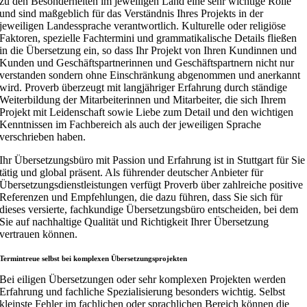
zu den Besonderheiten im jeweiligen Land eine sehr wichtige Rolle
und sind maßgeblich für das Verständnis Ihres Projekts in der
jeweiligen Landessprache verantwortlich. Kulturelle oder religiöse
Faktoren, spezielle Fachtermini und grammatikalische Details fließen
in die Übersetzung ein, so dass Ihr Projekt von Ihren Kundinnen und
Kunden und Geschäftspartnerinnen und Geschäftspartnern nicht nur
verstanden sondern ohne Einschränkung abgenommen und anerkannt
wird. Proverb überzeugt mit langjähriger Erfahrung durch ständige
Weiterbildung der Mitarbeiterinnen und Mitarbeiter, die sich Ihrem
Projekt mit Leidenschaft sowie Liebe zum Detail und den wichtigen
Kenntnissen im Fachbereich als auch der jeweiligen Sprache
verschrieben haben.
Ihr Übersetzungsbüro mit Passion und Erfahrung ist in Stuttgart für Sie
tätig und global präsent. Als führender deutscher Anbieter für
Übersetzungsdienstleistungen verfügt Proverb über zahlreiche positive
Referenzen und Empfehlungen, die dazu führen, dass Sie sich für
dieses versierte, fachkundige Übersetzungsbüro entscheiden, bei dem
Sie auf nachhaltige Qualität und Richtigkeit Ihrer Übersetzung
vertrauen können.
Termintreue selbst bei komplexen Übersetzungsprojekten
Bei eiligen Übersetzungen oder sehr komplexen Projekten werden
Erfahrung und fachliche Spezialisierung besonders wichtig. Selbst
kleinste Fehler im fachlichen oder sprachlichen Bereich können die