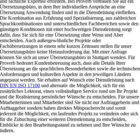
und fachliche Expertise erfordern. Bei Proverb vertrauen Sie auf ein
Übersetzungsbüro, in dem Ihre individuellen Ansprüche an eine
Übersetzung Anwendung finden und in die Dienstleistung einfließen.
Die Kombination aus Erfahrung und Spezialisierung, aus zahlreichen
Sprachkombinationen und unterschiedlichen Fachbereichen sowie den
günstigen Konditionen mit einer hochwertigen Dienstleistung sorgt
dafür, dass Sie sich für eine Übersetzung ohne Wenn und Aber
entscheiden. Auch außergewöhnliche Projekte oder
Fachübersetzungen in einem sehr kurzen Zeitraum stellen für unser
Übersetzungsbüro keine Herausforderung dar. Mit einer Anfrage
können Sie sich an unser Übersetzungsbüro in Stuttgart wenden. Für
Proverb bedeutet Kundenbetreuung auch, dass alle Details Ihrer
Übersetzung an die sprachlichen Besonderheiten sowie die technische
Anforderungen und kulturellen Aspekte in den jeweiligen Ländern
angepasst werden. Sie erhalten auf Wunsch eine Dienstleistung nach
DIN EN ISO 17100
und alternativ die Möglichkeit, sich für ein
zusätzliches Lektorat, einen vollständigen Service rund um Ihr Projekt
und die Realisierung persönlicher Wünsche zu entscheiden. Für unsere
Mitarbeiterinnen und Mitarbeiter sind Sie nicht nur Auftraggeberin und
Aufttaggeber sondern haben direktes Mitspracherecht und somit
jederzeit die Möglichkeit, ein laufendes Projekt zu verändern oder sich
für die Zubuchung einer weiteren Dienstleistung zu entscheiden,
Einblicke in den Bearbeitungsstand zu nehmen und Ihre Wünsche zu
äußern.