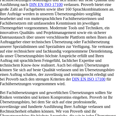
Ausführung nach
DIN EN ISO 17100
verlassen. Proverb bietet eine
große Zahl an Fachgebieten sowie über 160 Sprachkombinationen an.
Ihre Aufträge werden in unserem Übersetzungsbüro sorgfältig
bearbeitet und von muttersprachlichen Fachübersetzerinnen und
Fachübersetzern mit umfassenden Kenntnissen im jeweiligen
Themengebiet vorgenommen. Modernste Tools und Techniken, ein
innovatives Qualitäts- und Projektmanagement sowie ein sicherer
Datenaustausch über unsere verschlüsselte Plattform stehen Ihnen als
Auftraggeber einer technischen Übersetzung oder Fachübersetzung
unserer Spezialistinnen und Spezialisten zur Verfügung. Sie vertrauen
auf eine rechtssichere und fachkundig vorgenommene Dienstleistung,
da unser Übersetzungsbüro höchste Ansprüche erfüllt und Ihren
Auftrag mit sprachlichem Feingefühl, fachlicher Expertise und
technischem Know-how realisiert. Auch bei eiligen Übersetzungen
können Sie sich auf beste Qualität verlassen und im Übersetzungsbüro
einen Auftrag schalten, der zuverlässig und termingerecht erledigt und
bei Proverb nach den strengen Kriterien der
DIN EN ISO 17100
für
Fachübersetzungen vorgenommen wird.
Bei Fachübersetzungen und gewerblichen Übersetzungen sollten Sie
Risiken vermeiden und keinen Kompromiss eingehen. Proverb ist Ihr
Übersetzungsbüro, bei dem Sie sich auf eine professionelle,
zuverlässige und fundierte Ausführung Ihrer Aufträge verlassen und
Rechtssicherheit erhalten können. Wir von Proverb sind ihr
Übersetzungsbüro für höchste Ansprüche, die wir in jeder Übersetzung