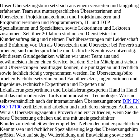
Unser Übersetzungsbüro setzt sich aus einem versierten und langjährig
erfahrenen Team aus muttersprachlichen Übersetzerinnen und
Übersetzern, Projektmanagerinnen und Projektmanagern und
Programmiererinnen und Programmierern, IT- und DTP
Spezialistinnen und Spezialisten, sowie Lektorinnen und Lektoren
zusammen. Seit über 20 Jahren sind unsere Dienstleister im
Kundenauftrag tätig und nehmen Fachübersetzungen mit Leidenschaft
und Erfahrung vor. Um als Übersetzerin und Übersetzer bei Proverb z
arbeiten, sind muttersprachliche und fachliche Kenntnisse notwendig.
Mit diesem Grundgedanken wählen wir unser Team aus und
gewährleisten Ihnen einen Service, bei dem Sie im Mittelpunkt stehen
und Übersetzungen beauftragen können, die punktgenau und rechtlich
sowie fachlich richtig vorgenommen werden. Im Übersetzungsbüro
arbeiten Fachübersetzerinnen und Fachübersetzer, Ingenieurinnen und
Ingenieure, technische Expertinenn und Experten und
Lokalisierungsexpertinnen und Lokalisierungsexperten Hand in Hand
und das mit modernsten Tools und innovativer Technologie. Wir sind
selbstverständlich nach der internationalen Übersetzungsnorm
DIN EN
ISO 17100
zertifiziert und arbeiten und nach deren strengen Auflagen.
Wir als Übersetzungsagentur Proverb sind erst zufrieden, wenn Sie die
beste Übersetzung erhalten und uns mit uneingeschränkter
Kundenzufriedenheit weiter empfehlen. Neben den muttersprachlichen
Kenntnissen und fachlicher Spezialisierung legt das Übersetzungsbüro
größten Wert auf stetige Weiterbildung und Entwicklung sowie sehr