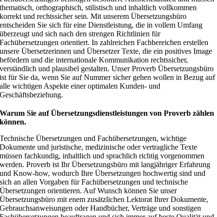
thematisch, orthographisch, stilistisch und inhaltlich vollkommen
korrekt und rechtssicher sein. Mit unserem Übersetzungsbüro
entscheiden Sie sich für eine Dienstleistung, die in vollem Umfang
überzeugt und sich nach den strengen Richtlinien für
Fachübersetzungen orientiert. In zahlreichen Fachbereichen erstellen
unsere Übersetzerinnen und Übersetzer Texte, die ein positives Image
befördern und die internationale Kommunikation rechtssicher,
verständlich und plausibel gestalten. Unser Proverb Übersetzungsbüro
ist für Sie da, wenn Sie auf Nummer sicher gehen wollen in Bezug auf
alle wichtigen Aspekte einer optimalen Kunden- und
Geschäftsbeziehung.
Warum Sie auf Übersetzungsdienstleistungen von Proverb zählen
können.
Technische Übersetzungen und Fachübersetzungen, wichtige
Dokumente und juristische, medizinische oder vertragliche Texte
müssen fachkundig, inhaltlich und sprachlich richtig vorgenommen
werden. Proverb ist Ihr Übersetzungsbüro mit langjähriger Erfahrung
und Know-how, wodurch Ihre Übersetzungen hochwertig sind und
sich an allen Vorgaben für Fachübersetzungen und technische
Übersetzungen orientieren. Auf Wunsch können Sie unser
Übersetzungsbüro mit enem zusätzlichen Lektorat Ihrer Dokumente,
Gebrauchsanweisungen oder Handbücher, Verträge und sonstigen
Fachübersetzungen beauftragen und sich immer auf beste Qualität und