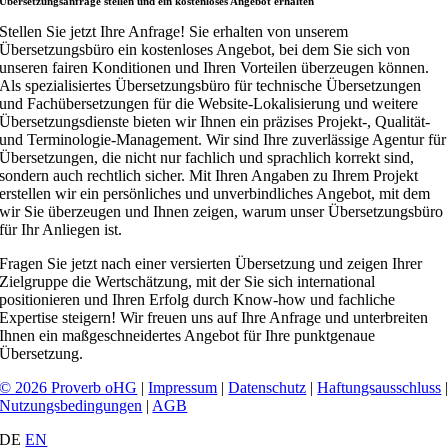
Übersetzungsanfrage stellen und ein kostenloses Angebot erhalten
Stellen Sie jetzt Ihre Anfrage! Sie erhalten von unserem
Übersetzungsbüro ein kostenloses Angebot, bei dem Sie sich von
unseren fairen Konditionen und Ihren Vorteilen überzeugen können.
Als spezialisiertes Übersetzungsbüro für technische Übersetzungen
und Fachübersetzungen für die Website-Lokalisierung und weitere
Übersetzungsdienste bieten wir Ihnen ein präzises Projekt-, Qualität-
und Terminologie-Management. Wir sind Ihre zuverlässige Agentur für
Übersetzungen, die nicht nur fachlich und sprachlich korrekt sind,
sondern auch rechtlich sicher. Mit Ihren Angaben zu Ihrem Projekt
erstellen wir ein persönliches und unverbindliches Angebot, mit dem
wir Sie überzeugen und Ihnen zeigen, warum unser Übersetzungsbüro
für Ihr Anliegen ist.
Fragen Sie jetzt nach einer versierten Übersetzung und zeigen Ihrer
Zielgruppe die Wertschätzung, mit der Sie sich international
positionieren und Ihren Erfolg durch Know-how und fachliche
Expertise steigern! Wir freuen uns auf Ihre Anfrage und unterbreiten
Ihnen ein maßgeschneidertes Angebot für Ihre punktgenaue
Übersetzung.
© 2026 Proverb oHG
|
Impressum
|
Datenschutz
|
Haftungsausschluss
Nutzungsbedingungen
|
AGB
DE
EN