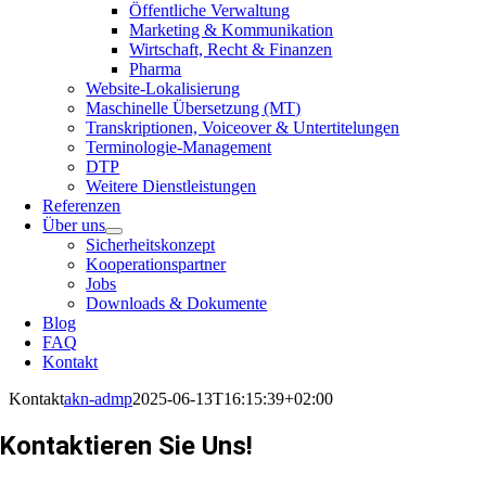
Öffentliche Verwaltung
Marketing & Kommunikation
Wirtschaft, Recht & Finanzen
Pharma
Website-Lokalisierung
Maschinelle Übersetzung (MT)
Transkriptionen, Voiceover & Untertitelungen
Terminologie-Management
DTP
Weitere Dienstleistungen
Referenzen
Über uns
Sicherheitskonzept
Kooperationspartner
Jobs
Downloads & Dokumente
Blog
FAQ
Kontakt
Kontakt
akn-admp
2025-06-13T16:15:39+02:00
Kontaktieren Sie Uns!