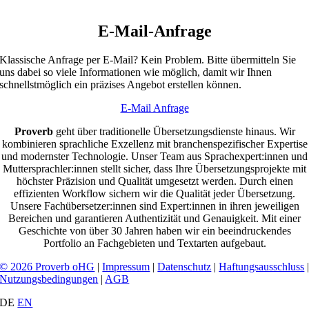
E-Mail-Anfrage
Klassische Anfrage per E-Mail? Kein Problem. Bitte übermitteln Sie
uns dabei so viele Informationen wie möglich, damit wir Ihnen
schnellstmöglich ein präzises Angebot erstellen können.
E-Mail Anfrage
Proverb
geht über traditionelle Übersetzungsdienste hinaus. Wir
kombinieren sprachliche Exzellenz mit branchenspezifischer Expertise
und modernster Technologie. Unser Team aus Sprachexpert:innen und
Muttersprachler:innen stellt sicher, dass Ihre Übersetzungsprojekte mit
höchster Präzision und Qualität umgesetzt werden. Durch einen
effizienten Workflow sichern wir die Qualität jeder Übersetzung.
Unsere Fachübersetzer:innen sind Expert:innen in ihren jeweiligen
Bereichen und garantieren Authentizität und Genauigkeit. Mit einer
Geschichte von über 30 Jahren haben wir ein beeindruckendes
Portfolio an Fachgebieten und Textarten aufgebaut.
© 2026 Proverb oHG
|
Impressum
|
Datenschutz
|
Haftungsausschluss
Nutzungsbedingungen
|
AGB
DE
EN