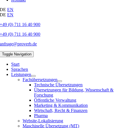
DE
EN
DE
EN
+49 (0) 711 16 40 900
+49 (0) 711 16 40 900
anfrage@proverb.de
Toggle Navigation
Start
Sprachen
Leistungen
Fachübersetzungen
Technische Übersetzungen
Übersetzungen für Bildung, Wissenschaft &
Forschung
Öffentliche Verwaltung
Marketing & Kommunikation
Wirtschaft, Recht & Finanzen
Pharma
Website-Lokalisierung
Maschinelle Übersetzung (MT)