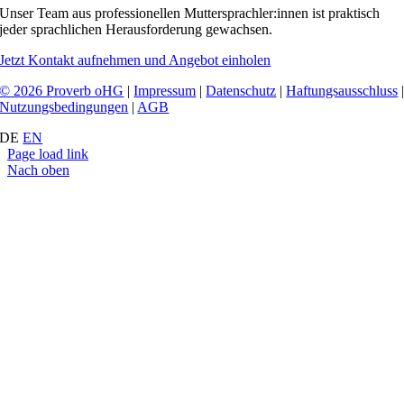
Unser Team aus professionellen Muttersprachler:innen ist praktisch
jeder sprachlichen Herausforderung gewachsen.
Jetzt Kontakt aufnehmen und Angebot einholen
© 2026 Proverb oHG
|
Impressum
|
Datenschutz
|
Haftungsausschluss
Nutzungsbedingungen
|
AGB
DE
EN
Page load link
Nach oben