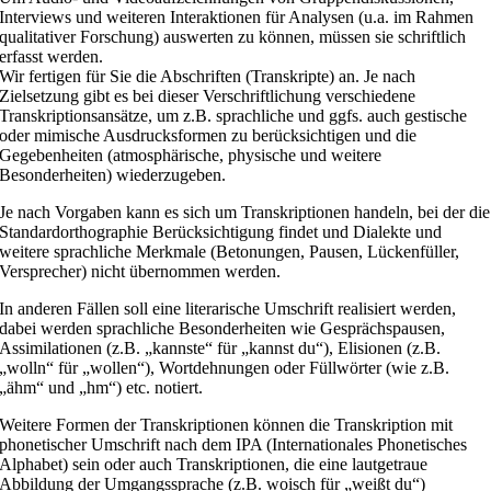
Interviews und weiteren Interaktionen für Analysen (u.a. im Rahmen
qualitativer Forschung) auswerten zu können, müssen sie schriftlich
erfasst werden.
Wir fertigen für Sie die Abschriften (Transkripte) an. Je nach
Zielsetzung gibt es bei dieser Verschriftlichung verschiedene
Transkriptionsansätze, um z.B. sprachliche und ggfs. auch gestische
oder mimische Ausdrucksformen zu berücksichtigen und die
Gegebenheiten (atmosphärische, physische und weitere
Besonderheiten) wiederzugeben.
Je nach Vorgaben kann es sich um Transkriptionen handeln, bei der die
Standardorthographie Berücksichtigung findet und Dialekte und
weitere sprachliche Merkmale (Betonungen, Pausen, Lückenfüller,
Versprecher) nicht übernommen werden.
In anderen Fällen soll eine literarische Umschrift realisiert werden,
dabei werden sprachliche Besonderheiten wie Gesprächspausen,
Assimilationen (z.B. „kannste“ für „kannst du“), Elisionen (z.B.
„wolln“ für „wollen“), Wortdehnungen oder Füllwörter (wie z.B.
„ähm“ und „hm“) etc. notiert.
Weitere Formen der Transkriptionen können die Transkription mit
phonetischer Umschrift nach dem IPA (Internationales Phonetisches
Alphabet) sein oder auch Transkriptionen, die eine lautgetraue
Abbildung der Umgangssprache (z.B. woisch für „weißt du“)