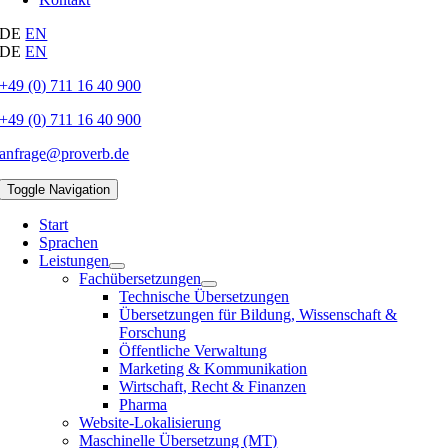
DE
EN
DE
EN
+49 (0) 711 16 40 900
+49 (0) 711 16 40 900
anfrage@proverb.de
Toggle Navigation
Start
Sprachen
Leistungen
Fachübersetzungen
Technische Übersetzungen
Übersetzungen für Bildung, Wissenschaft &
Forschung
Öffentliche Verwaltung
Marketing & Kommunikation
Wirtschaft, Recht & Finanzen
Pharma
Website-Lokalisierung
Maschinelle Übersetzung (MT)