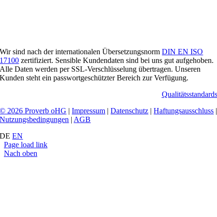
Wir sind nach der internationalen Übersetzungsnorm
DIN EN ISO
17100
zertifiziert. Sensible Kundendaten sind bei uns gut aufgehoben.
Alle Daten werden per SSL-Verschlüsselung übertragen. Unseren
Kunden steht ein passwortgeschützter Bereich zur Verfügung.
Qualitätsstandard
© 2026 Proverb oHG
|
Impressum
|
Datenschutz
|
Haftungsausschluss
Nutzungsbedingungen
|
AGB
DE
EN
Page load link
Nach oben