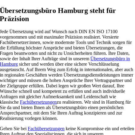
Übersetzungsbüro Hamburg steht für
Präzision
Jede Übersetzung wird auf Wunsch nach DIN EN ISO 17100
vorgenommen und mit maximaler Präzision realisiert. Versierte
Fachübersetzer:innen, sowie modernste Tools und Technik sorgen für
die Erfüllung höchster Ansprüche und bieten Übersetzungen, die
Fragen beantworten und nicht zu Unsicherheiten führen. Ihre Daten,
sowie der Inhalt Ihrer Aufträge sind in unserem
Übersetzungsbüro in
Hamburg
sicher und werden über eine sichere Verschlüsselung
ausgetauscht. Auf Ihrem Weg zum Erfolg in internationalen, aber auch
in regionalen Geschäften werden Übersetzungsdienstleistungen immer
wichtiger und müssen die hohen Ansprüche Ihrer Vertragspartner und
der Zielgruppe erfüllen. Dabei legen wir großen Wert darauf, Ihre
Wünsche schnell und kompetent zu erfüllen und auch individuelle
Anfragen mit gleicher Aufmerksamkeit und Leidenschaft wie
klassische
Fachübersetzungen
zu realisieren. Wir sind in Hamburg für
Sie da und bieten Ihnen als Übersetzungsbüro einen persönlichen
Ansprechpartner, mit dem Sie Ihren Auftrag konzipieren und zur
Realisierung vorlegen können.
Gehen Sie bei
Fachübersetzungen
keine Kompromisse ein und erteilen
Ihren Auftrag den Spezialist:innen, die sich in unserem