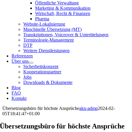
Öffentliche Verwaltung
Marketing & Kommunikation
Wirtschaft, Recht & Finanzen
Pharma
Website-Lokalisierung
Maschinelle Übersetzung (MT)
Transkriptionen, Voiceover & Untertitelungen
Terminologie-Management
DTP
Weitere Dienstleistungen
Referenzen
Über uns
Sicherheitskonzept
Kooperationspartner
Jobs
Downloads & Dokumente
Blog
FAQ
Kontakt
Übersetzungsbüro für höchste Ansprüche
akn-admp
2024-02-
05T18:41:47+01:00
Übersetzungsbüro für höchste Ansprüche