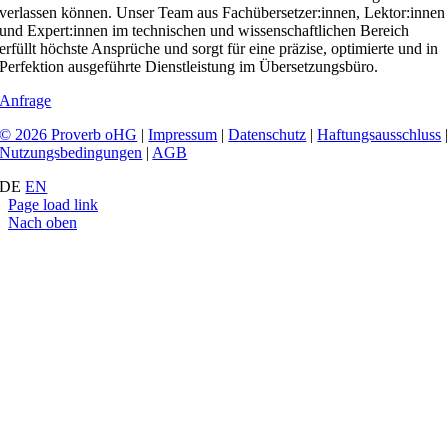
verlassen können. Unser Team aus Fachübersetzer:innen, Lektor:innen
und Expert:innen im technischen und wissenschaftlichen Bereich
erfüllt höchste Ansprüche und sorgt für eine präzise, optimierte und in
Perfektion ausgeführte Dienstleistung im Übersetzungsbüro.
Anfrage
© 2026 Proverb oHG
|
Impressum
|
Datenschutz
|
Haftungsausschluss
Nutzungsbedingungen
|
AGB
DE
EN
Page load link
Nach oben