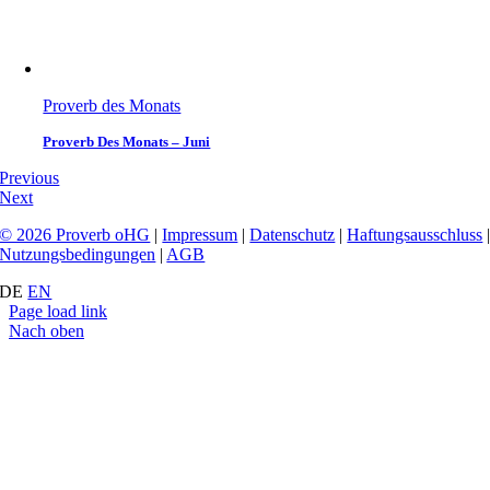
Proverb des Monats
Proverb Des Monats – Juni
Previous
Next
© 2026 Proverb oHG
|
Impressum
|
Datenschutz
|
Haftungsausschluss
Nutzungsbedingungen
|
AGB
DE
EN
Page load link
Nach oben