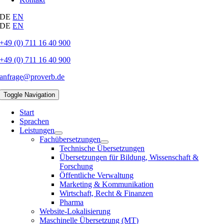
DE
EN
DE
EN
+49 (0) 711 16 40 900
+49 (0) 711 16 40 900
anfrage@proverb.de
Toggle Navigation
Start
Sprachen
Leistungen
Fachübersetzungen
Technische Übersetzungen
Übersetzungen für Bildung, Wissenschaft &
Forschung
Öffentliche Verwaltung
Marketing & Kommunikation
Wirtschaft, Recht & Finanzen
Pharma
Website-Lokalisierung
Maschinelle Übersetzung (MT)