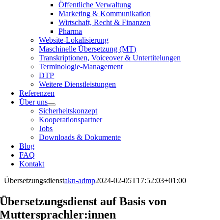
Öffentliche Verwaltung
Marketing & Kommunikation
Wirtschaft, Recht & Finanzen
Pharma
Website-Lokalisierung
Maschinelle Übersetzung (MT)
Transkriptionen, Voiceover & Untertitelungen
Terminologie-Management
DTP
Weitere Dienstleistungen
Referenzen
Über uns
Sicherheitskonzept
Kooperationspartner
Jobs
Downloads & Dokumente
Blog
FAQ
Kontakt
Übersetzungsdienst
akn-admp
2024-02-05T17:52:03+01:00
Übersetzungsdienst auf Basis von
Muttersprachler:innen