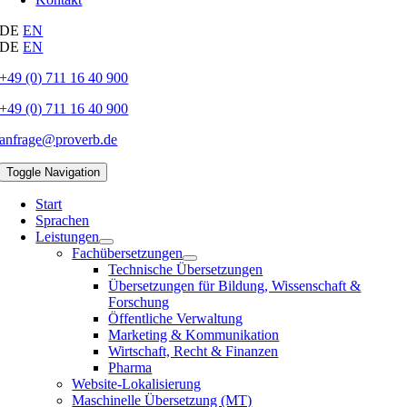
DE
EN
DE
EN
+49 (0) 711 16 40 900
+49 (0) 711 16 40 900
anfrage@proverb.de
Toggle Navigation
Start
Sprachen
Leistungen
Fachübersetzungen
Technische Übersetzungen
Übersetzungen für Bildung, Wissenschaft &
Forschung
Öffentliche Verwaltung
Marketing & Kommunikation
Wirtschaft, Recht & Finanzen
Pharma
Website-Lokalisierung
Maschinelle Übersetzung (MT)