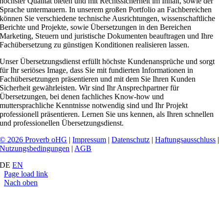
höchster Qualität bieten und mit Rechtssicherheit im Inhalt, sowie der
Sprache untermauern. In unserem großen Portfolio an Fachbereichen
können Sie verschiedene technische Ausrichtungen, wissenschaftliche
Berichte und Projekte, sowie Übersetzungen in den Bereichen
Marketing, Steuern und juristische Dokumenten beauftragen und Ihre
Fachübersetzung zu günstigen Konditionen realisieren lassen.
Unser Übersetzungsdienst erfüllt höchste Kundenansprüche und sorgt
für Ihr seriöses Image, dass Sie mit fundierten Informationen in
Fachübersetzungen präsentieren und mit dem Sie Ihren Kunden
Sicherheit gewährleisten. Wir sind Ihr Ansprechpartner für
Übersetzungen, bei denen fachliches Know-how und
muttersprachliche Kenntnisse notwendig sind und Ihr Projekt
professionell präsentieren. Lernen Sie uns kennen, als Ihren schnellen
und professionellen Übersetzungsdienst.
© 2026 Proverb oHG
|
Impressum
|
Datenschutz
|
Haftungsausschluss
Nutzungsbedingungen
|
AGB
DE
EN
Page load link
Nach oben