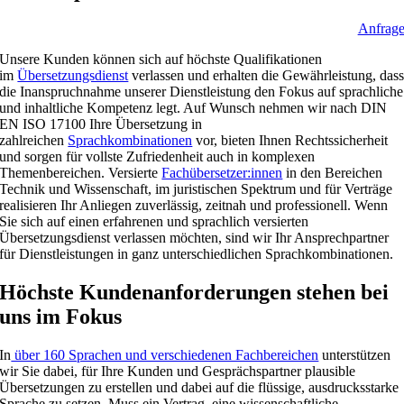
Anfrag
Unsere Kunden können sich auf höchste Qualifikationen
im
Übersetzungsdienst
verlassen und erhalten die Gewährleistung, das
die Inanspruchnahme unserer Dienstleistung den Fokus auf sprachliche
und inhaltliche Kompetenz legt. Auf Wunsch nehmen wir nach DIN
EN ISO 17100 Ihre Übersetzung in
zahlreichen
Sprachkombinationen
vor, bieten Ihnen Rechtssicherheit
und sorgen für vollste Zufriedenheit auch in komplexen
Themenbereichen. Versierte
Fachübersetzer:innen
in den Bereichen
Technik und Wissenschaft, im juristischen Spektrum und für Verträge
realisieren Ihr Anliegen zuverlässig, zeitnah und professionell. Wenn
Sie sich auf einen erfahrenen und sprachlich versierten
Übersetzungsdienst verlassen möchten, sind wir Ihr Ansprechpartner
für Dienstleistungen in ganz unterschiedlichen Sprachkombinationen.
Höchste Kundenanforderungen stehen bei
uns im Fokus
In
über 160 Sprachen und verschiedenen Fachbereichen
unterstützen
wir Sie dabei, für Ihre Kunden und Gesprächspartner plausible
Übersetzungen zu erstellen und dabei auf die flüssige, ausdrucksstarke
Sprache zu setzen. Muss ein Vertrag, eine wissenschaftliche