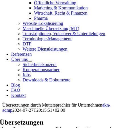
Öffentliche Verwaltung
Marketing & Kommunikation
Wirtschaft, Recht & Finanzen
Pharma
Website-Lokalisierung
Maschinelle Übersetzung (MT)
Transkriptionen, Voiceover & Untertitelungen
Terminologie-Management
DTP
Weitere Dienstleistungen
Referenzen
Über uns
Sicherheitskonzept
Kooperationspartner
Jobs
Downloads & Dokumente
Blog
FAQ
Kontakt
Übersetzungen durch Muttersprachler für Unternehmen
akn-
admp
2024-07-27T20:15:51+02:00
Übersetzungen