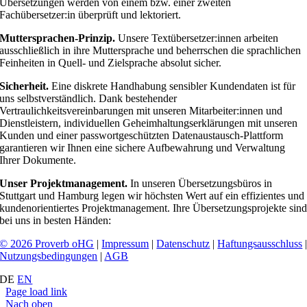
Übersetzungen werden von einem bzw. einer zweiten
Fachübersetzer:in überprüft und lektoriert.
Muttersprachen-Prinzip.
Unsere Textübersetzer:innen arbeiten
ausschließlich in ihre Muttersprache und beherrschen die sprachlichen
Feinheiten in Quell- und Zielsprache absolut sicher.
Sicherheit.
Eine diskrete Handhabung sensibler Kundendaten ist für
uns selbstverständlich. Dank bestehender
Vertraulichkeitsvereinbarungen mit unseren Mitarbeiter:innen und
Dienstleistern, individuellen Geheimhaltungserklärungen mit unseren
Kunden und einer passwortgeschützten Datenaustausch-Plattform
garantieren wir Ihnen eine sichere Aufbewahrung und Verwaltung
Ihrer Dokumente.
Unser Projektmanagement.
In unseren Übersetzungsbüros in
Stuttgart und Hamburg legen wir höchsten Wert auf ein effizientes und
kundenorientiertes Projektmanagement. Ihre Übersetzungsprojekte sin
bei uns in besten Händen:
© 2026 Proverb oHG
|
Impressum
|
Datenschutz
|
Haftungsausschluss
Nutzungsbedingungen
|
AGB
DE
EN
Page load link
Nach oben