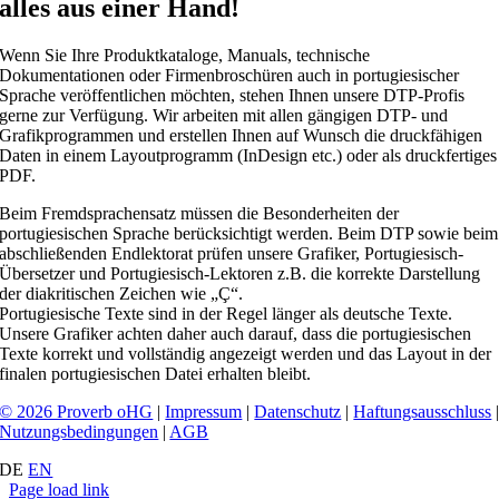
alles aus einer Hand!
Wenn Sie Ihre Produktkataloge, Manuals, technische
Dokumentationen oder Firmenbroschüren auch in portugiesischer
Sprache veröffentlichen möchten, stehen Ihnen unsere DTP-Profis
gerne zur Verfügung. Wir arbeiten mit allen gängigen DTP- und
Grafikprogrammen und erstellen Ihnen auf Wunsch die druckfähigen
Daten in einem Layoutprogramm (InDesign etc.) oder als druckfertiges
PDF.
Beim Fremdsprachensatz müssen die Besonderheiten der
portugiesischen Sprache berücksichtigt werden. Beim DTP sowie beim
abschließenden Endlektorat prüfen unsere Grafiker, Portugiesisch-
Übersetzer und Portugiesisch-Lektoren z.B. die korrekte Darstellung
der diakritischen Zeichen wie „Ç“.
Portugiesische Texte sind in der Regel länger als deutsche Texte.
Unsere Grafiker achten daher auch darauf, dass die portugiesischen
Texte korrekt und vollständig angezeigt werden und das Layout in der
finalen portugiesischen Datei erhalten bleibt.
© 2026 Proverb oHG
|
Impressum
|
Datenschutz
|
Haftungsausschluss
Nutzungsbedingungen
|
AGB
DE
EN
Page load link