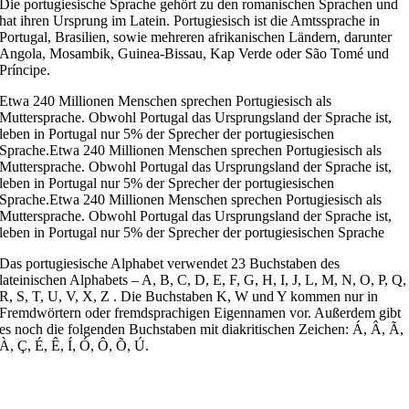
Die portugiesische Sprache gehört zu den romanischen Sprachen und
hat ihren Ursprung im Latein. Portugiesisch ist die Amtssprache in
Portugal, Brasilien, sowie mehreren afrikanischen Ländern, darunter
Angola, Mosambik, Guinea-Bissau, Kap Verde oder São Tomé und
Príncipe.
Etwa 240 Millionen Menschen sprechen Portugiesisch als
Muttersprache. Obwohl Portugal das Ursprungsland der Sprache ist,
leben in Portugal nur 5% der Sprecher der portugiesischen
Sprache.Etwa 240 Millionen Menschen sprechen Portugiesisch als
Muttersprache. Obwohl Portugal das Ursprungsland der Sprache ist,
leben in Portugal nur 5% der Sprecher der portugiesischen
Sprache.Etwa 240 Millionen Menschen sprechen Portugiesisch als
Muttersprache. Obwohl Portugal das Ursprungsland der Sprache ist,
leben in Portugal nur 5% der Sprecher der portugiesischen Sprache
Das portugiesische Alphabet verwendet 23 Buchstaben des
lateinischen Alphabets – A, B, C, D, E, F, G, H, I, J, L, M, N, O, P, Q,
R, S, T, U, V, X, Z . Die Buchstaben K, W und Y kommen nur in
Fremdwörtern oder fremdsprachigen Eigennamen vor. Außerdem gibt
es noch die folgenden Buchstaben mit diakritischen Zeichen: Á, Â, Ã,
À, Ç, É, Ê, Í, Ó, Ô, Õ, Ú.