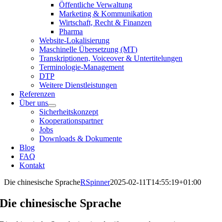
Öffentliche Verwaltung
Marketing & Kommunikation
Wirtschaft, Recht & Finanzen
Pharma
Website-Lokalisierung
Maschinelle Übersetzung (MT)
Transkriptionen, Voiceover & Untertitelungen
Terminologie-Management
DTP
Weitere Dienstleistungen
Referenzen
Über uns
Sicherheitskonzept
Kooperationspartner
Jobs
Downloads & Dokumente
Blog
FAQ
Kontakt
Die chinesische Sprache
RSpinner
2025-02-11T14:55:19+01:00
Die chinesische Sprache