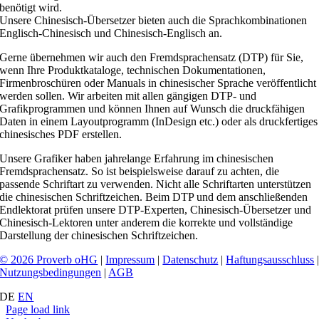
benötigt wird.
Unsere Chinesisch-Übersetzer bieten auch die Sprachkombinationen
Englisch-Chinesisch und Chinesisch-Englisch an.
Gerne übernehmen wir auch den Fremdsprachensatz (DTP) für Sie,
wenn Ihre Produktkataloge, technischen Dokumentationen,
Firmenbroschüren oder Manuals in chinesischer Sprache veröffentlicht
werden sollen. Wir arbeiten mit allen gängigen DTP- und
Grafikprogrammen und können Ihnen auf Wunsch die druckfähigen
Daten in einem Layoutprogramm (InDesign etc.) oder als druckfertiges
chinesisches PDF erstellen.
Unsere Grafiker haben jahrelange Erfahrung im chinesischen
Fremdsprachensatz. So ist beispielsweise darauf zu achten, die
passende Schriftart zu verwenden. Nicht alle Schriftarten unterstützen
die chinesischen Schriftzeichen. Beim DTP und dem anschließenden
Endlektorat prüfen unsere DTP-Experten, Chinesisch-Übersetzer und
Chinesisch-Lektoren unter anderem die korrekte und vollständige
Darstellung der chinesischen Schriftzeichen.
© 2026 Proverb oHG
|
Impressum
|
Datenschutz
|
Haftungsausschluss
Nutzungsbedingungen
|
AGB
DE
EN
Page load link