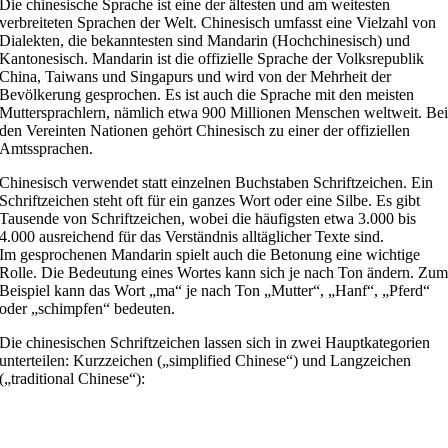
Die chinesische Sprache ist eine der ältesten und am weitesten
verbreiteten Sprachen der Welt. Chinesisch umfasst eine Vielzahl von
Dialekten, die bekanntesten sind Mandarin (Hochchinesisch) und
Kantonesisch. Mandarin ist die offizielle Sprache der Volksrepublik
China, Taiwans und Singapurs und wird von der Mehrheit der
Bevölkerung gesprochen. Es ist auch die Sprache mit den meisten
Muttersprachlern, nämlich etwa 900 Millionen Menschen weltweit. Be
den Vereinten Nationen gehört Chinesisch zu einer der offiziellen
Amtssprachen.
Chinesisch verwendet statt einzelnen Buchstaben Schriftzeichen. Ein
Schriftzeichen steht oft für ein ganzes Wort oder eine Silbe. Es gibt
Tausende von Schriftzeichen, wobei die häufigsten etwa 3.000 bis
4.000 ausreichend für das Verständnis alltäglicher Texte sind.
Im gesprochenen Mandarin spielt auch die Betonung eine wichtige
Rolle. Die Bedeutung eines Wortes kann sich je nach Ton ändern. Zu
Beispiel kann das Wort „ma“ je nach Ton „Mutter“, „Hanf“, „Pferd“
oder „schimpfen“ bedeuten.
Die chinesischen Schriftzeichen lassen sich in zwei Hauptkategorien
unterteilen: Kurzzeichen („simplified Chinese“) und Langzeichen
(„traditional Chinese“):